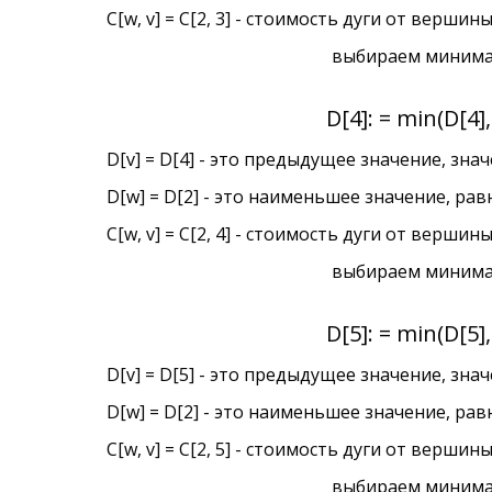
C[w, v] = C[2, 3] - стоимость дуги от верши
выбираем минималь
D[4]: = min(D[4],
D[v] = D[4] - это предыдущее значение, знач
D[w] = D[2] - это наименьшее значение, ра
C[w, v] = C[2, 4] - стоимость дуги от верш
выбираем минималь
D[5]: = min(D[5],
D[v] = D[5] - это предыдущее значение, знач
D[w] = D[2] - это наименьшее значение, ра
C[w, v] = C[2, 5] - стоимость дуги от верш
выбираем минималь