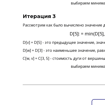
выбираем минималь
Итерация 3
Рассмотрим как было вычислено значение д
D[5]: = min(D[5],
D[v] = D[5] - это предыдущее значение, знач
D[w] = D[3] - это наименьшее значение, ра
C[w, v] = C[3, 5] - стоимость дуги от верши
выбираем минималь