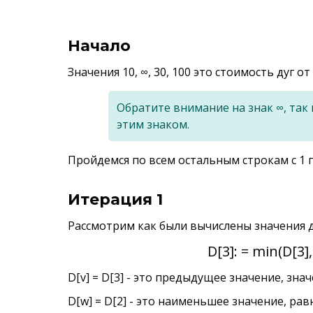
Начало
Значения 10, ∞, 30, 100 это стоимость дуг от
Обратите внимание на знак ∞, так 
этим знаком.
Пройдемся по всем остальным строкам с 1 п
Итерация 1
Рассмотрим как были вычислены значения для
D[3]: = min(D[3],
D[v] = D[3] - это предыдущее значение, зна
D[w] = D[2] - это наименьшее значение, ра