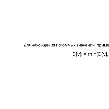
Для нахождения искоммых значений, приме
D[v]: = min(D[v],