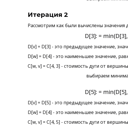
Итерация 2
Рассмотрим как были вычислены значения для
D[3]: = min(D[3],
D[v] = D[3] - это предыдущее значение, знач
D[w] = D[4] - это наименьшее значение, ра
C[w, v] = C[4, 3] - стоимость дуги от верши
выбираем минималь
D[5]: = min(D[5],
D[v] = D[5] - это предыдущее значение, знач
D[w] = D[4] - это наименьшее значение, ра
C[w, v] = C[4, 5] - стоимость дуги от верши