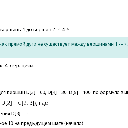
 вершины 1 до вершин 2, 3, 4, 5.
как прямой дуги не существует между вершинами 1 --->
о 4 этерациям.
 вершин D[3] = 60, D[4] = 30, D[5] = 100, по формуле вы
 D[2] + C[2, 3]), где
чения D[3] = ∞
вное 10 на предыдущем шаге (начало)