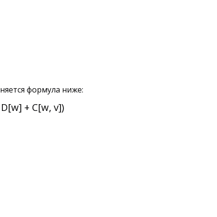
няется формула ниже:
 D[w] + C[w, v])