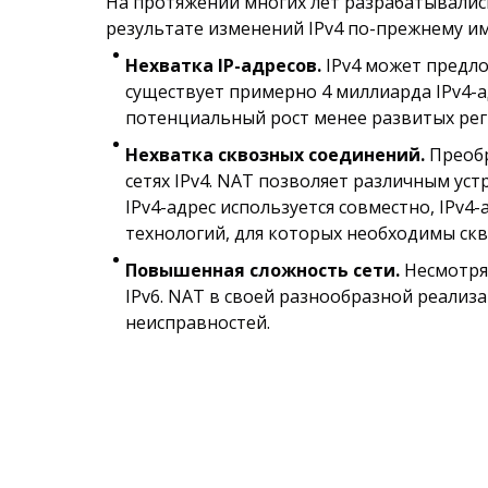
На протяжении многих лет разрабатывалис
результате изменений IPv4 по-прежнему им
Нехватка IP-адресов.
IPv4 может предло
существует примерно 4 миллиарда IPv4-ад
потенциальный рост менее развитых рег
Нехватка сквозных соединений.
Преобр
сетях IPv4. NAT позволяет различным ус
IPv4-адрес используется совместно, IPv4
технологий, для которых необходимы ск
Повышенная сложность сети.
Несмотря 
IPv6. NAT в своей разнообразной реализа
неисправностей.