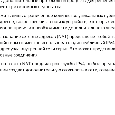
ь дополнительные протоколы и процессы для решения н
еет три основных недостатка.
жить лишь ограниченное количество уникальных публич
ресов, возросшее число новых устройств, в которых ис
ионов привели к необходимости дополнительного увел
азование сетевых адресов (NAT) представляет собой т
тройствам совместно использовать один публичный IPv4
-адрес узла внутренней сети скрыт. Это может предста
возные соединения.
на то, что NAT продлил срок службы IPv4, он был пред
ции создает дополнительную сложность в сети, создава