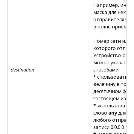
Например, инве
маска для некот
отправителя 0.25
вполне приемле
Номер сети или а
которого отправ
Устройство-отп
можно указать т
destination
способами:
*
спользовать 3
велечину в точе
десятичном форм
состоящем из че
*
использовать 
слово
any
для об
любого отправи
записи 0.0.0.0