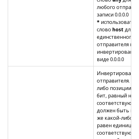
любого отправи
записи 0.0.0.0
*
использовать 
слово
host
для о
единственного а
отправителя вме
инвертированно
виде 0.0.0.0
Инвертированна
отправителя. Есл
либо позиции ма
бит, равный нулю
соответствующи
должен быть про
же какой-либо п
равен единицы, 
соответствующи