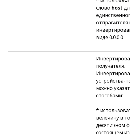
*
использовать 
слово
host
для о
единственного а
отправителя вме
инвертированно
виде 0.0.0.0
Инвертированна
получателя.
Инвертированну
устройства-полу
можно указать т
способами:
*
использовать 
велечину в точе
десятичном форм
состоящем из че