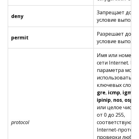
Запрещает досту
deny
условие выполн
Разрешает досту
permit
условие выполн
Имя или номер 
сети Internet. В 
параметра може
использоваться 
ключевых слов:
e
gre
,
icmp
,
igmp
,
ipinip
,
nos
,
ospf
,
или целое число
от 0 до 255,
protocol
соответствующе
Internet-протоко
проверки любых 