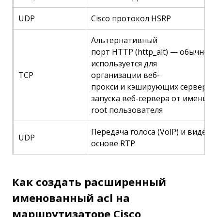
UDP
Cisco протокол HSRP
Альтернативный
порт HTTP (http_alt) — обычно
используется для
TCP
организации веб-
прокси и кэширующих серверов
запуска веб-сервера от имени н
root пользователя
Передача голоса (VolP) и видео 
UDP
основе RTP
Как создать расширенный
именованный acl на
маршрутизаторе Cisco