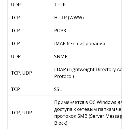
UDP
TFTP
TCP
HTTP (WWW)
TCP
POP3
TCP
IMAP без шифрования
UDP
SNMP
LDAP (Lightweight Directory Acces
TCP, UDP
Protocol)
TCP
SSL
Применяется в ОС Windows для
доступа к сетевым папкам через
TCP, UDP
протокол SMB (Server Message
Block)