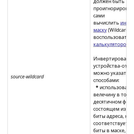
должен быть
проигнорирован
сами
вычислить
инве
маску
(Wildcard M
воспользоватьс
калькулятором п
Инвертированну
устройства-отпр
можно указать т
source-wildcard
способами:
*
использовать
велечину в точе
десятичном форм
состоящем из че
биты адреса, ко
соответствует 
биты в маске, не