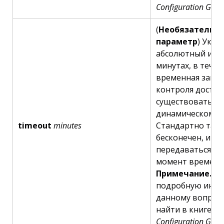
Configuration Guid
(
Необязательн
параметр
) Указ
абсолютный инт
минутах, в тече
временная запис
контроля доступ
существовать в
динамическом сп
timeout
minutes
Стандартно так
бесконечен, и д
передаваться в 
момент времени
Примечание.
Бо
подробную инф
данному вопрос
найти в книге
Cis
Configuration Guid