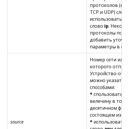
протоколов (вкл
TCP и UDP) следу
использовать к
слово
ip
. Некото
протоколы позв
добавить уточн
параметры в спи
Номер сети или а
которого отправ
Устройство-отп
можно указать т
способами:
*
спользовать 3
велечину в точе
десятичном форм
состоящем из че
source
*
использовать 
слово
any
для об