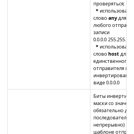
проверяться;
*
использовать
слово
any
для об
любого отправи
записи
0.0.0.0 255.255.255
*
использовать
слово
host
для о
единственного а
отправителя вме
инвертированно
виде 0.0.0.0
Биты инвертиро
маски со значени
обязательно до
последовательно 
непрерывно) зап
шаблоне отправи