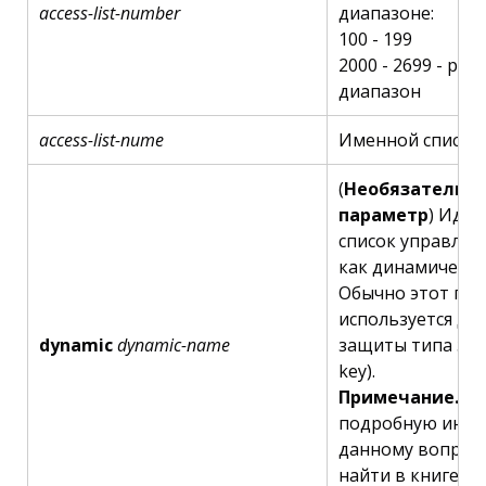
access-list-number
диапазоне:
100 - 199
2000 - 2699 - ра
диапазон
access-list-nume
Именной список 
(
Необязательн
параметр
) Иде
список управлен
как динамически
Обычно этот па
используется дл
dynamic
dynamic-name
защиты типа замк
key).
Примечание.
Бо
подробную инф
данному вопрос
найти в книге
Cis