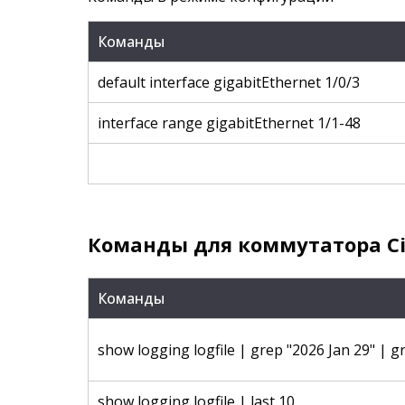
Команды
default interface gigabitEthernet 1/0/3
interface range gigabitEthernet 1/1-48
Команды для коммутатора Ci
Команды
show logging logfile | grep "2026 Jan 29" | 
show logging logfile | last 10