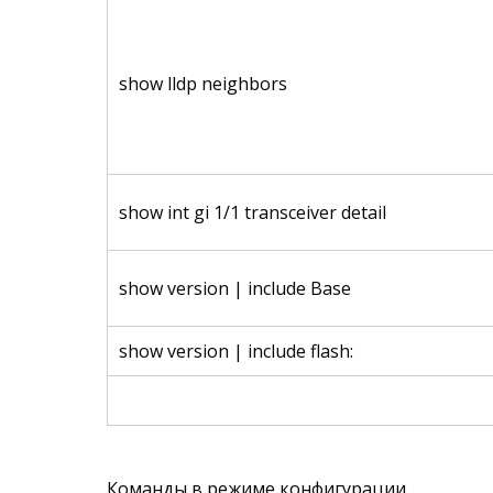
show lldp neighbors
show int gi 1/1 transceiver detail
show version | include Base
show version | include flash:
Команды в режиме конфигурации