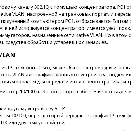
нковому каналу 802.1Q с помощью концентратора. PC1 
ative VLAN, настроенной на транковых портах, и пере
полученный компьютером PC1, отбрасывается. В этом с
 в ней используется концентратор, имеется узел, подк
оммутаторов, назначенные сети native VLAN. Но в этом
как средства обработки устаревших сценариев.
VLAN
ия IP- телефона Cisco, может быть настроен для исполь
я сеть VLAN для трафика данных от устройства, подключ
овым каналом для передачи и голосового трафика, и т
ммутатор 10/100 на 3 порта. Порты обеспечивают выд
ли другому устройству VoIP;
сом 10/100, через который передаётся трафик IP-телеф
 ПК или другому устройству.