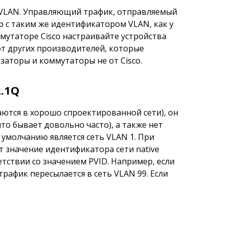
e VLAN. Управляющий трафик, отправляемый
др с таким же идентификатором VLAN, как у
ммутаторе Cisco настраивайте устройства
от других производителей, которые
заторы и коммутаторы не от Cisco.
.1Q
ются в хорошо спроектированной сети), он
что бывает довольно часто), а также нет
о умолчанию является сеть VLAN 1. При
 значение идентификатора сети native
етствии со значением PVID. Например, если
трафик пересылается в сеть VLAN 99. Если