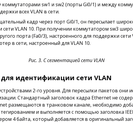
оммутаторами sw1 и sw2 (порты Gi0/1) и между коммута
ержки всех VLAN в сети.
ательный кадр через порт Gi0/1, он пересылает широ
и сети VLAN 10. При получении коммутатором sw3 широ
угого порта (Fa0/3), настроенного для поддержки сет
ер в сети, настроенный для VLAN 10.
Рис. 3. C сегментацией сети VLAN
t для идентификации сети VLAN
 устройствами 2-го уровня. Для пересылки пакетов они 
изации. Стандартный заголовок кадра Ethernet не сод
ernet размещаются в транковом канале, необходимо до
тегированием и выполняется с помощью заголовка IEEE 
мером 4 байта, который добавляется в оригинальный за