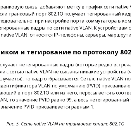
анковую связь, добавляют метку в трафик сети nativ
. Если транковый порт 802.1Q получает тегированный ка
 Следовательно, при настройке порта коммутатора в ко
егированные кадры по сети native VLAN. К устройствам 
ative VLAN, относятся IP-телефоны, серверы, маршрути
иком и тегирование по протоколу 802
олучает нетегированные кадры (которые редко встреча
сли с сетью native VLAN не связаны никакие устройства (
лучается), то кадр отбрасывается. Сетью native VLAN п
идентификатора VLAN по умолчанию (PVID) присваивают
ющий в порт 802.1Q или из него, пересылается в соотв
LAN, то значение PVID равно 99, а весь нетегированный 
о значение PVID присваивается равным 1.
Рис. 5. Сеть native VLAN на транковом канале 802.1Q