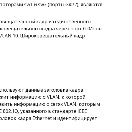
торами sw1 и sw3 (порты Gi0/2), являются
ковещательный кадр из единственного
ковещательного кадра через порт Gi0/2 он
и VLAN 10. Широковещательный кадр
используют данные заголовка кадра
ержит информацию о VLAN, к которой
бавить информацию о сетях VLAN, которым
802.1Q, указанного в стандарте IEEE
головок кадра Ethernet и идентифицирует