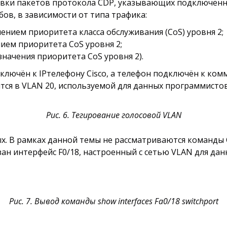
авки пакетов протокола CDP, указывающих подключённ
ов, в зависимости от типа трафика:
ением приоритета класса обслуживания (CoS) уровня 2;
ием приоритета CoS уровня 2;
значения приоритета CoS уровня 2).
ключён к IPтелефону Cisco, а телефон подключён к ком
ится в VLAN 20, используемой для данных программистов
Рис. 6. Тегирование голосовой VLAN
х. В рамках данной темы не рассматриваются команды C
ан интерфейс F0/18, настроенный с сетью VLAN для данн
Рис. 7. Вывод команды show interfaces Fa0/18 switchport