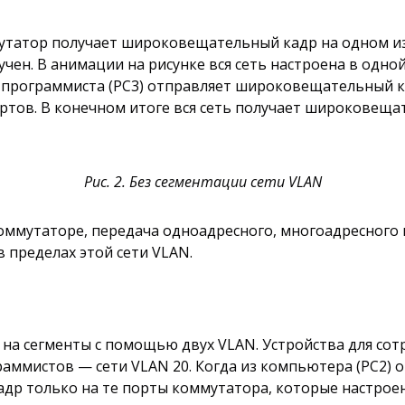
утатор получает широковещательный кадр на одном из 
чен. В анимации на рисунке вся сеть настроена в одной п
р программиста (PC3) отправляет широковещательный к
тов. В конечном итоге вся сеть получает широковещат
Рис. 2. Без сегментации сети VLAN
коммутаторе, передача одноадресного, многоадресного
 пределах этой сети VLAN.
на на сегменты с помощью двух VLAN. Устройства для со
граммистов — сети VLAN 20. Когда из компьютера (PC2
адр только на те порты коммутатора, которые настрое