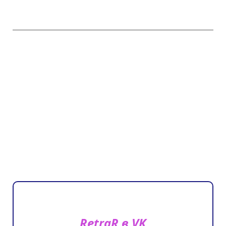
RetraR в VK