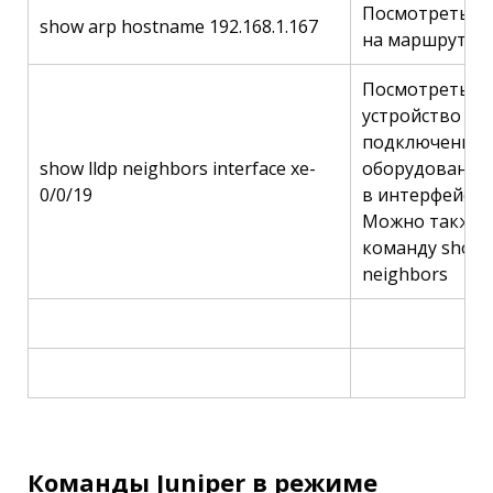
Посмотреть та
show arp hostname 192.168.1.167
на маршрутиз
Посмотреть со
устройство
подключенног
show lldp neighbors interface xe-
оборудования
0/0/19
в интерфейс xe
Можно также 
команду show l
neighbors
Команды Juniper в режиме