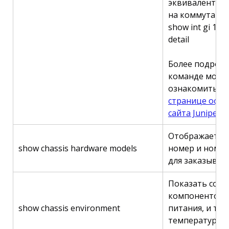
эквивалентна
на коммутатора
show int gi 1/1 
detail
Более подробн
команде можн
ознакомиться 
странице офи
сайта Juniper
Отображает с
show chassis hardware models
номер и номе
для заказывае
Показать сост
компонентов 
show chassis environment
питания, и т.д)
температуру, 