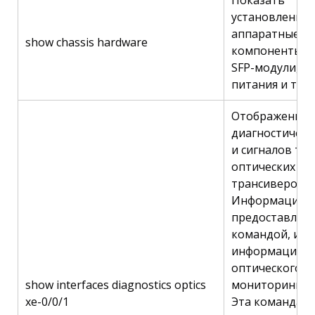
установленны
аппаратные
show chassis hardware
компоненты, т
SFP-модули, б
питания и т.д.
Отображение
диагностическ
и сигналов тре
оптических
трансиверов.
Информация,
предоставляем
командой, изв
информация ц
оптического
show interfaces diagnostics optics
мониторинга (
xe-0/0/1
Эта команда