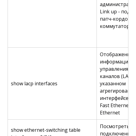
администрато
Link up - подк
патч-кордом
коммутатор-с
Отображение
информации п
управления аг
каналов (LACP)
show lacp interfaces
указанном
агрегированн
интерфейсе Eth
Fast Ethernet и
Ethernet
Посмотреть MA
show ethernet-switching table
подключенног