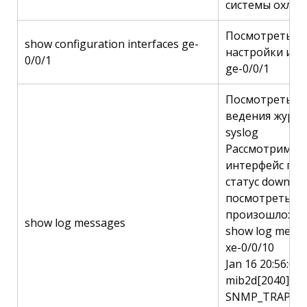
системы охла
Посмотреть т
show configuration interfaces ge-
настройки инт
0/0/1
ge-0/0/1
Посмотреть со
ведения журна
syslog
Рассмотрим п
интерфейс пер
статус down, н
посмотреть ко
произошло:
show log messages
show log messa
xe-0/0/10
Jan 16 20:56:02
mib2d[2040]:
SNMP_TRAP_L