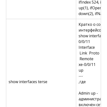
ifIndex 524, if
up(1), ifOperSt
down(2), ifName
Кратко о сост
интерфейсов, 
show interface 
0/0/11
Interface 
Link Proto L
Remote
xe-0/0/
up
---
show interfaces terse
,где
Admin up -
администрати
включён сете