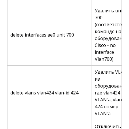
Удалить unit
700
(соответствуе
команде на
delete interfaces ae0 unit 700
оборудовании
Cisco - no
interface
Vlan700)
Удалить VLAN
из
оборудования,
delete vlans vlan424 vlan-id 424
где vlan424 им
VLAN'а, vlan-id
424 номер
VLAN'а
Отключить