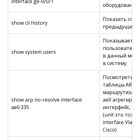
interface ge-0/0/1
оборудования
Показать спис
show cli history
предыдущих к
Показывает
пользователей
show system users
в данный мом
в систему
Посмотреть з
таблицы ARP н
маршрутизатор
show arp no-resolve interface
ae0 агрегиров
ae0.335
интерфейс, а 3
(unit это тоже 
interface Vlan3
Cisco)