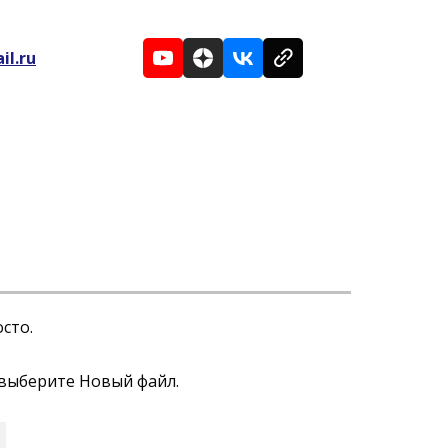
il.ru
сто.
 выберите Новый файл.