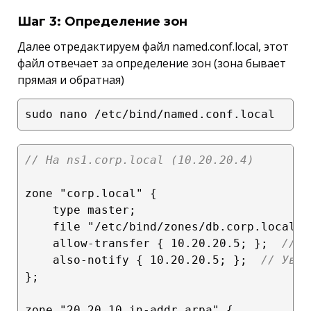
Шаг 3: Определение зон
Далее отредактируем файл named.conf.local, этот
файл отвечает за определение зон (зона бывает
прямая и обратная)
// На ns1.corp.local (10.20.20.4)
zone "corp.local" {

    type master;

    file "/etc/bind/zones/db.corp.local";
    allow-transfer { 10.20.20.5; };  
// Р
    also-notify { 10.20.20.5; };  
// Увед
};

zone "20.20.10.in-addr.arpa" {
