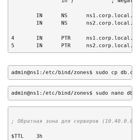
                1h )            ; Negativ
        IN      NS      ns1.corp.local.

        IN      NS      ns2.corp.local.

4       IN      PTR     ns1.corp.local.

; Обратная зона для серверов (10.40.0.0/2
$TTL    3h
