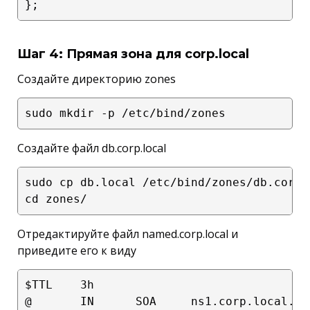
Шаг 4: Прямая зона для corp.local
Создайте директорию zones
Создайте файл db.corp.local
sudo cp db.local /etc/bind/zones/db.corp.l
Отредактируйте файл named.corp.local и
приведите его к виду
$TTL    3h

@       IN      SOA     ns1.corp.local. a