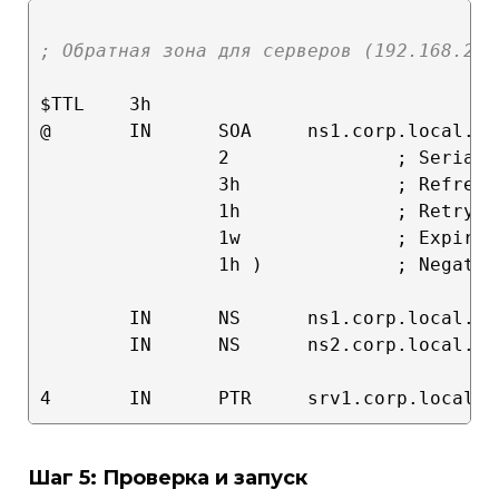
; Обратная зона для серверов (192.168.20.
$TTL    3h

@       IN      SOA     ns1.corp.local. a
                2               ; Serial

                3h              ; Refresh

                1h              ; Retry

                1w              ; Expire

                1h )            ; Negativ
        IN      NS      ns1.corp.local.

        IN      NS      ns2.corp.local.

Шаг 5: Проверка и запуск