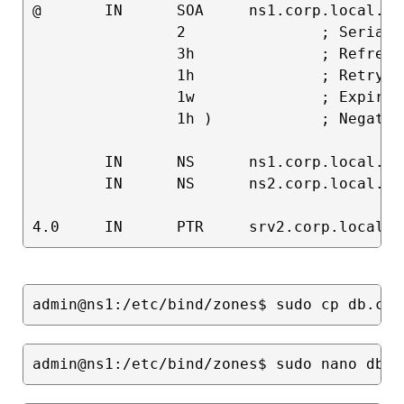
@       IN      SOA     ns1.corp.local. a
                2               ; Serial

                3h              ; Refresh

                1h              ; Retry

                1w              ; Expire

                1h )            ; Negativ
        IN      NS      ns1.corp.local.

        IN      NS      ns2.corp.local.
