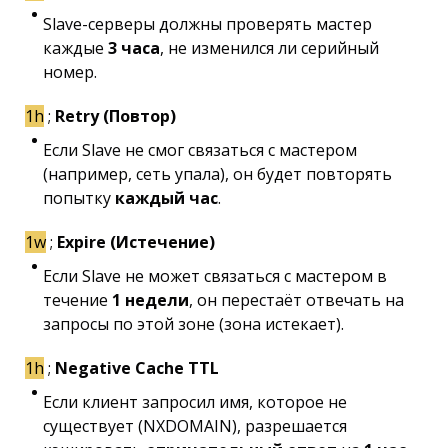
Slave-серверы должны проверять мастер
каждые
3 часа
, не изменился ли серийный
номер.
1h
;
Retry (Повтор)
Если Slave не смог связаться с мастером
(например, сеть упала), он будет повторять
попытку
каждый час
.
1w
;
Expire (Истечение)
Если Slave не может связаться с мастером в
течение
1 недели
, он перестаёт отвечать на
запросы по этой зоне (зона истекает).
1h
;
Negative Cache TTL
Если клиент запросил имя, которое не
существует (NXDOMAIN), разрешается