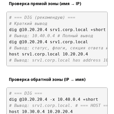
Проверка прямой зоны (имя → IP)
# === DIG (рекомендую) ===

# Краткий вывод
# Вывод: 10.40.0.4
# Полный вывод
# Вывод: статус, флаги, секция ответа и т
# Вывод: srv1.corp.local has address 10.4
Проверка обратной зоны (IP → имя)
# === DIG ===
# Вывод: srv1.corp.local.
# === HOST ===