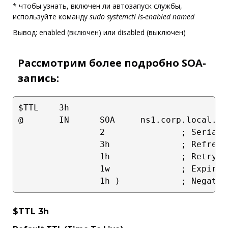
* чтобы узнать, включен ли автозапуск службы,
используйте команду
sudo systemctl is-enabled named
Вывод: enabled (включен) или disabled (выключен)
Рассмотрим более подробно SOA-
запись:
$TTL    3h

@       IN      SOA     ns1.corp.local. a
                2               ; Serial

                3h              ; Refresh

                1h              ; Retry

                1w              ; Expire

$TTL 3h