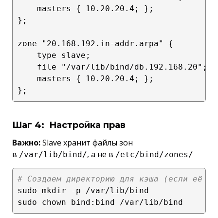
    masters { 10.20.20.4; };

};

zone "20.168.192.in-addr.arpa" {

    type slave;

    file "/var/lib/bind/db.192.168.20";

    masters { 10.20.20.4; };

Шаг 4: Настройка прав
Важно:
Slave хранит файлы зон
в
, а не в
/var/lib/bind/
/etc/bind/zones/
# Создаем директорию для кэша (если её не
sudo mkdir -p /var/lib/bind
