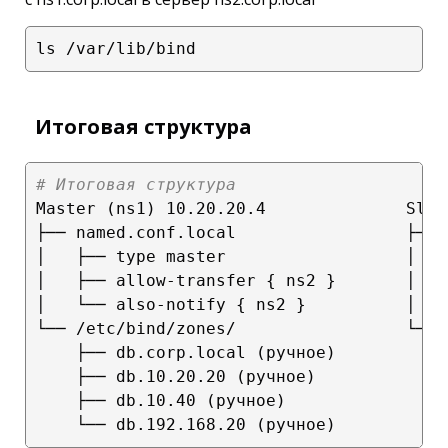
Итоговая структура
# Итоговая структура
Master (ns1) 10.20.20.4              Slav
├── named.conf.local                 ├── 
│   ├── type master                  │   
│   ├── allow-transfer { ns2 }       │   
│   └── also-notify { ns2 }          │

└── /etc/bind/zones/                 └── 
    ├── db.corp.local (ручное)           
    ├── db.10.20.20 (ручное)             
    ├── db.10.40 (ручное)                