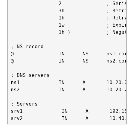
                2               ; Serial

                3h              ; Refresh

                1h              ; Retry

                1w              ; Expire

                1h )            ; Negativ
; NS record

@               IN      NS      ns1.corp.l
@               IN      NS      ns2.corp.l
; DNS servers

ns1             IN      A       10.20.20.4
ns2             IN      A       10.20.20.5
; Servers

srv1             IN      A       192.168.2