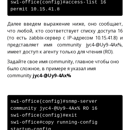
sw1-office(config)#access-list 16
permit 10.15.41.8
Далее введем выражение ниже, оно сообщает,
что любой, кто соответствует списку доступа 16
(то есть zabbix-сервер с IP-адресом 10.15.41.8) и
представляет имя community jyc4-@Uy9-4Ax%,
имеет доступ к агенту только для чтения (RO).
Задайте свое имя community, главное чтобы оно
было сложное, в примере я указал имя
community
jyc4-@Uy9-4Ax%
sw1-office(config)#snmp-server
community jyc4-@Uy9-4Ax% RO 16
sw1-office(config)#exit
sw1-office#copy running-config
startup-config