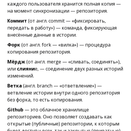
каждого пользователя хранится полная копия —
на момент синхронизации — репозитория.
Коммит
(от англ. сommit — «фиксировать,
передать в работу») — команда, фиксирующая
внесённые данные в истории.
Форк
(от англ. fork — «вилка») — процедура
копирования репозитория.
Мёрдж
(от англ. merge — «сливать, соединять»),
или
слияни
е, — соединение двух разных историй
изменений.
Ветка
(англ. branch — «ответвление») —
ветвление истории внутри одного репозитория
без форка, то есть копирования.
Github
— это облачное хранилище
репозиториев. Оно позволяет создавать как
открытые (публичные) репозитории, к которым
будет доступ у всех, так и закрытые (приватные).