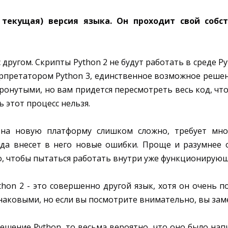
е текущая) версия языка. Он проходит свой собс
другом. Скрипты Python 2 не будут работать в среде Py
рпретатором Python 3, единственное возможное решение
тронутыми, но вам придется пересмотреть весь код, ч
 этот процесс нельзя.
 на новую платформу слишком сложно, требует мн
да внесет в него новые ошибки. Проще и разумнее 
, чтобы пытаться работать внутри уже функционирующ
ython 2 - это совершенно другой язык, хотя он очень 
инаковыми, но если вы посмотрите внимательно, вы зам
шение Python, то весьма вероятно, что оно было напи