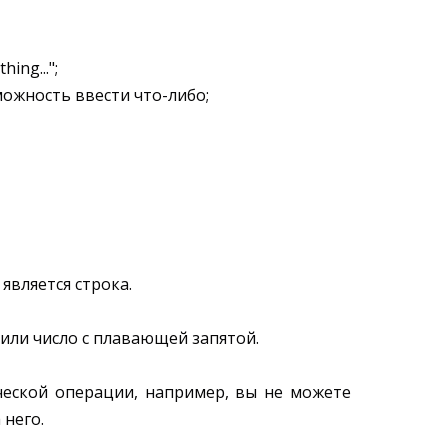
ing...";
можность ввести что-либо;
является строка.
 или число с плавающей запятой.
ческой операции, например, вы не можете
 него.