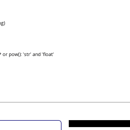
ng)
r pow(): 'str' and 'float'