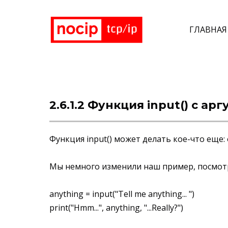
ГЛАВНАЯ
2.6.1.2 Функция input() с ар
Функция input() может делать кое-что еще:
Мы немного изменили наш пример, посмотр
anything = input("Tell me anything... ")
print("Hmm...", anything, "...Really?")