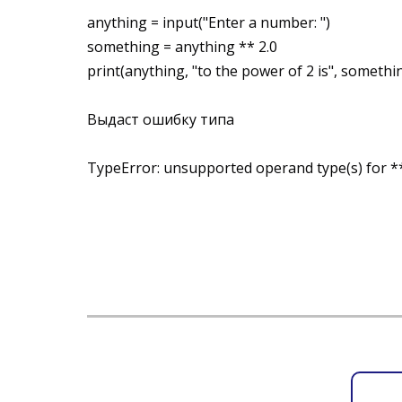
anything = input("Enter a number: ")
something = anything ** 2.0
print(anything, "to the power of 2 is", somethi
Выдаст ошибку типа
TypeError: unsupported operand type(s) for ** o