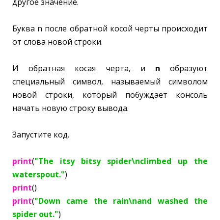
другое значение.
Буква n после обратной косой черты происходит
от слова новой строки.
И обратная косая черта, и
n
образуют
специальный символ, называемый символом
новой строки, который побуждает консоль
начать новую строку вывода.
Запустите код.
print
(
"The itsy bitsy spider\nclimbed up the
waterspout."
)
print
()
print
(
"Down came the rain\nand washed the
spider out."
)