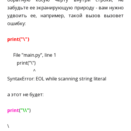
забудьте ее экранирующую природу - вам нужно
удвоить ее, например, такой вызов вызовет
ошибку:
print("\")
File "main.py", line 1
print("\")
^
SyntaxError: EOL while scanning string literal
а этот не будет:
print
(
"\\"
)
\