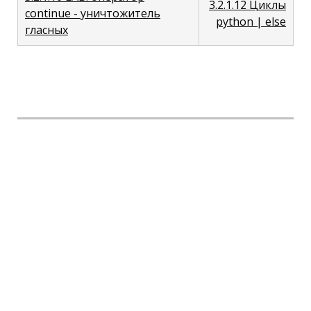
3.2.1.12 Циклы
continue - уничтожитель
python | else
гласных