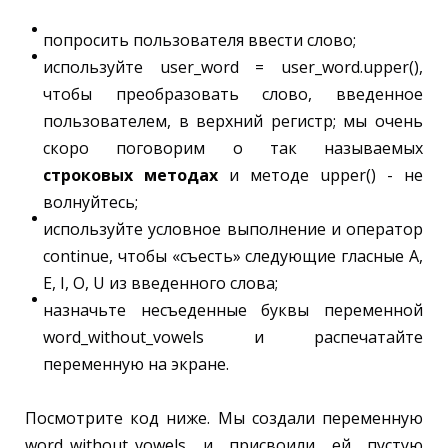
попросить пользователя ввести слово;
используйте user_word = user_word.upper(),
чтобы преобразовать слово, введенное
пользователем, в верхний регистр; мы очень
скоро поговорим о так называемых
строковых методах
и методе upper() - не
волнуйтесь;
используйте условное выполнение и оператор
continue, чтобы «съесть» следующие гласные A,
E, I, O, U из введенного слова;
назначьте несъеденные буквы переменной
word_without_vowels и распечатайте
переменную на экране.
Посмотрите код ниже. Мы создали переменную
word_without_vowels и присвоили ей пустую