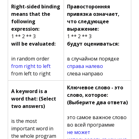
Right-sided binding
Правосторонняя
means that the
привязка означает,
following
что следующее
expression:
выражение:
1 ** 2 ** 3
1 ** 2 ** 3
will be evaluated:
будут оцениваться:
in random order
в случайном порядке
from right to left
справа налево
from left to right
слева направо
Ключевое слово - это
A keyword is a
слово, которое:
word that: (Select
(Выберите два ответа)
two answers)
это самое важное слово
is the most
во всей программе
important word in
не может
the whole program