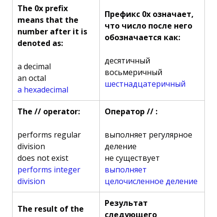
The 0x prefix
Префикс 0x означает,
means that the
что число после него
number after it is
обозначается как:
denoted as:
десятичный
a decimal
восьмеричный
an octal
шестнадцатеричный
a hexadecimal
The // operator:
Оператор // :
performs regular
выполняет регулярное
division
деление
does not exist
не существует
performs integer
выполняет
division
целочисленное деление
Результат
The result of the
следующего