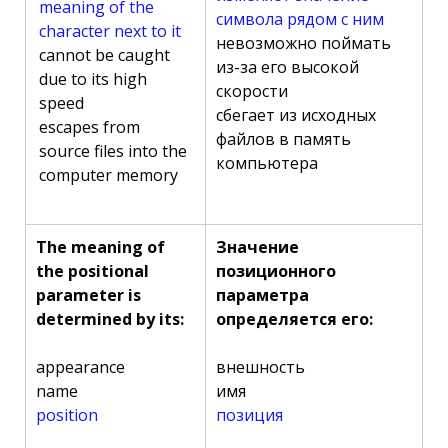
meaning of the
символа рядом с ним
character next to it
невозможно поймать
cannot be caught
из-за его высокой
due to its high
скорости
speed
сбегает из исходных
escapes from
файлов в память
source files into the
компьютера
computer memory
The meaning of
Значение
the positional
позиционного
parameter is
параметра
determined by its:
определяется его:
appearance
внешность
name
имя
position
позиция