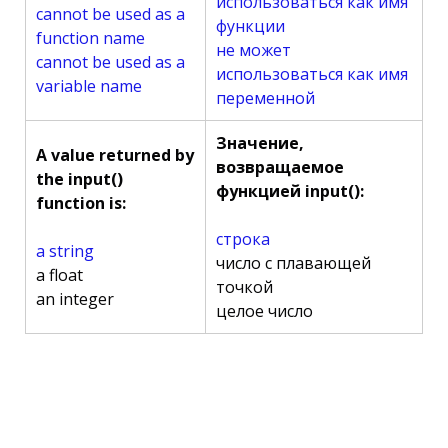
использоваться как имя
cannot be used as a
функции
function name
не может
cannot be used as a
использоваться как имя
variable name
переменной
Значение,
A value returned by
возвращаемое
the input()
функцией input():
function is:
строка
a string
число с плавающей
a float
точкой
an integer
целое число