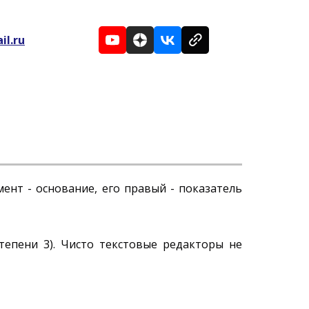
il.ru
мент - основание, его правый - показатель
тепени 3). Чисто текстовые редакторы не